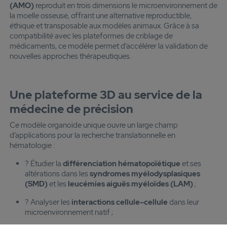
(AMO)
reproduit en trois dimensions le microenvironnement de
la moelle osseuse, offrant une alternative reproductible,
éthique et transposable aux modèles animaux. Grâce à sa
compatibilité avec les plateformes de criblage de
médicaments, ce modèle permet d’accélérer la validation de
nouvelles approches thérapeutiques.
Une plateforme 3D au service de la
médecine de précision
Ce modèle organoïde unique ouvre un large champ
d’applications pour la recherche translationnelle en
hématologie :
? Étudier la
différenciation hématopoïétique
et ses
altérations dans les
syndromes myélodysplasiques
(SMD)
et les
leucémies aiguës myéloïdes (LAM)
;
? Analyser les
interactions cellule–cellule
dans leur
microenvironnement natif ;