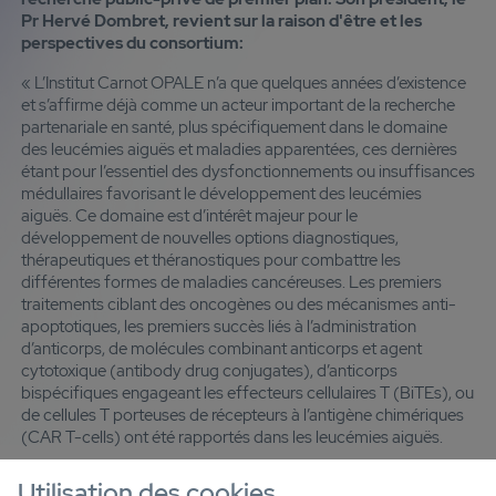
Pr Hervé Dombret, revient sur la raison d'être et les
perspectives du consortium:
« L’Institut Carnot OPALE n’a que quelques années d’existence
et s’affirme déjà comme un acteur important de la recherche
partenariale en santé, plus spécifiquement dans le domaine
des leucémies aiguës et maladies apparentées, ces dernières
étant pour l’essentiel des dysfonctionnements ou insuffisances
médullaires favorisant le développement des leucémies
aiguës. Ce domaine est d’intérêt majeur pour le
développement de nouvelles options diagnostiques,
thérapeutiques et théranostiques pour combattre les
différentes formes de maladies cancéreuses. Les premiers
traitements ciblant des oncogènes ou des mécanismes anti-
apoptotiques, les premiers succès liés à l’administration
d’anticorps, de molécules combinant anticorps et agent
cytotoxique (antibody drug conjugates), d’anticorps
bispécifiques engageant les effecteurs cellulaires T (BiTEs), ou
de cellules T porteuses de récepteurs à l’antigène chimériques
(CAR T-cells) ont été rapportés dans les leucémies aiguës.
L’ambition du consortium OPALE est de réunir l’ensemble des
Utilisation des cookies