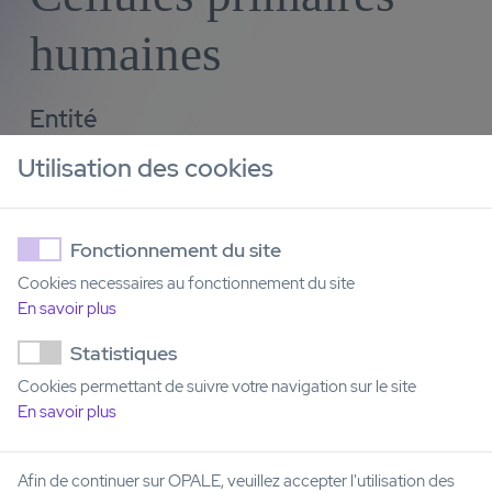
humaines
Entité
C3M (UMR-1065)
Utilisation des cookies
Contact
Patrick Auberger
Fonctionnement du site
Email
Cookies necessaires au fonctionnement du site
En savoir plus
patrick.auberger@unice.fr
Statistiques
Cookies permettant de suivre votre navigation sur le site
En savoir plus
Afin de continuer sur OPALE, veuillez accepter l'utilisation des