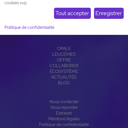
cookies svp
Institut Carnot OPALE
Institut de Recherche Saint-Louis
Hôpital Saint-Louis
1, avenue Claude Vellefaux
Politique de confidentialité
75010 Paris, France
OPALE
LEUCÉMIES
OFFRE
COLLABORER
ÉCOSYSTÈME
ACTUALITÉS
BLOG
Nous contacter
Nous rejoindre
Extranet
Mentions légales
Politique de confidentialité