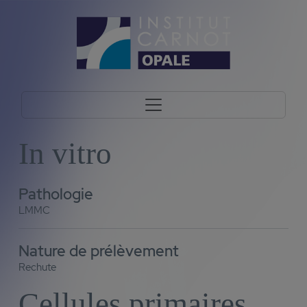
In vitro
Pathologie
LMMC
Nature de prélèvement
Rechute
Cellules primaires