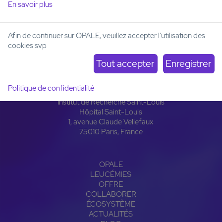
En savoir plus
Afin de continuer sur OPALE, veuillez accepter l'utilisation des
cookies svp
Politique de confidentialité
Institut Carnot OPALE
Institut de Recherche Saint-Louis
Hôpital Saint-Louis
1, avenue Claude Vellefaux
75010 Paris, France
OPALE
LEUCÉMIES
OFFRE
COLLABORER
ÉCOSYSTÈME
ACTUALITÉS