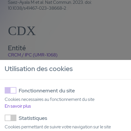
Saez-Ayala M et al. Nat Commun. 2023. doi:
10.1038/s41467-023-38668-2
CDX
Entité
CRCM / IPC (UMR-1068)
Expertise
Utilisation des cookies
Exploitation des modèles - Traitement
Exploitation des modèles - Modification (e.g. génétique)
Génération des modèles
Fonctionnement du site
Contact
Cookies necessaires au fonctionnement du site
Yves Collette
En savoir plus
Statistiques
Email
Cookies permettant de suivre votre navigation sur le site
yves.collette@inserm.fr