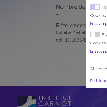
Nombre de modèle
Fo
4
Cookies 
En savoir p
Réferences :
Collette Y et al. Blood Ca
St
doi: 10.1038/bcj.2015.
Cookies p
En savoir p
Afin de c
Politique