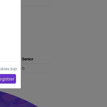
lte
Senior
0
ookies svp