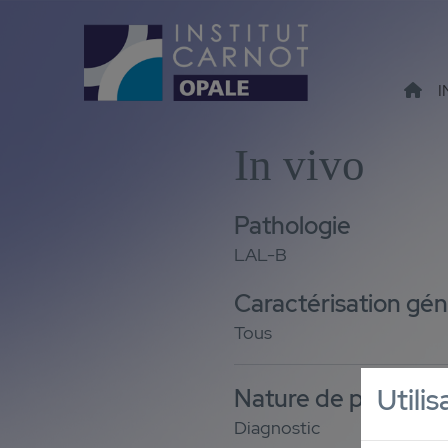
I
In vivo
Pathologie
LAL-B
Caractérisation gén
Tous
Utili
Nature de prélève
Diagnostic