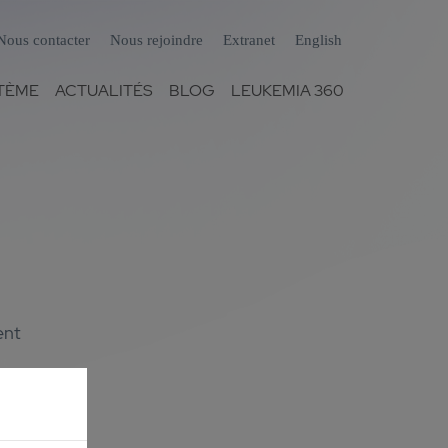
Nous contacter
Nous rejoindre
Extranet
English
TÈME
ACTUALITÉS
BLOG
LEUKEMIA 360
ent