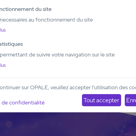
s
nctionnement du site
Bioluminescence
necessaires au fonctionnement du site
Non
lus
Email
ncer J. 2015.
atistiques
yves.collette@inserm.fr
13.
ermettant de suivre votre navigation sur le site
Nombre de modèles
lus
Pédiatrique
AJA
Adu
3
0
1
ontinuer sur OPALE, veuillez accepter l'utilisation des c
 de confidentialité