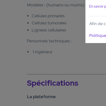
Modèles : (humains ou murins)
En savoir p
Cellules primaires
Cellules tumorales
Afin de c
Lignées cellulaires
Politique
Personnels techniques :
1 ingénieur
Spécifications
La plateforme