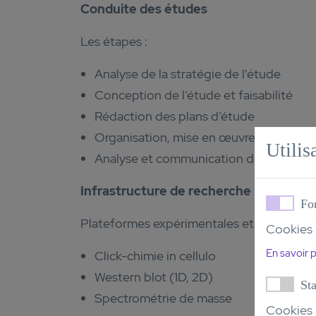
Conduite des études
Les étapes :
Analyse de la stratégie de l'étude
Conception de l’étude et faisabilité
Rédaction des plans d’étude
Organisation, mise en œuvre et condui
Utilis
Analyse et communication des résultat
Infrastructure de recherche
Fo
Plateformes expérimentales et d'analyse :
Cookies 
En savoir p
Click-chimie in cellulo
Western blot (1D, 2D)
Sta
Spectrométrie de masse
Cookies p