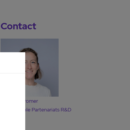
Contact
Dr Anne Cromer
Responsable Partenariats R&D