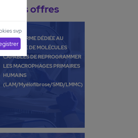
Autres offres
ookies svp
PLATEFORME DÉDIÉE AU
CRIBLAGE DE MOLÉCULES
CAPABLES DE REPROGRAMMER
LES MACROPHAGES PRIMAIRES
HUMAINS
(LAM/Myélofibrose/SMD/LMMC)